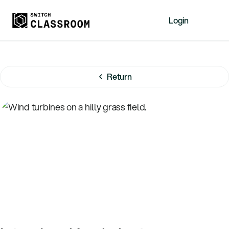
Login
Home
Resources
Return
About
News
Events
Videos
Free Resources
Sign Up