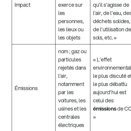
Impact
exerce sur
qu’il s’agisse de
les
l’air, de l’eau, de
personnes,
déchets solides,
les lieux ou
de l’utilisation d
les objets
sols, etc. »
nom ; gaz ou
particules
« L’effet
rejetés dans
environnementa
l’air,
le plus discuté e
notamment
le plus débattu
Émissions
par les
aujourd’hui est
voitures, les
celui des
usines et les
émissions
de C
centrales
»
électriques