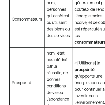
nom ;
généralement p
personnes
coûteux de rend
qui achètent
l’énergie moins
Consommateurs
ou utilisent
nocive, et ce coû
des biens ou
est répercuté su
des services
les
consommateur
nom ; état
caractérisé
« [Utilisons] la
par la
prospérité
réussite, de
qu’apporte une
bonnes
Prospérité
énergie abordab
conditions
pour continuer à
de vie ou
investir dans
l’abondance
l’environnement.