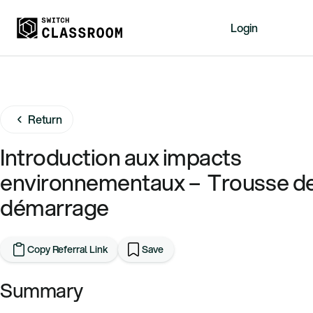
Login
Home
Resources
Return
About
News
Introduction aux impacts
Events
environnementaux – Trousse d
Videos
démarrage
Free Resources
Sign Up
Copy Referral Link
Save
Summary