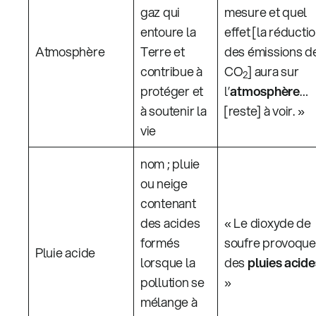
gaz qui
mesure et quel
entoure la
effet [la réducti
Atmosphère
Terre et
des émissions d
contribue à
CO
] aura sur
2
protéger et
l’
atmosphère
…
à soutenir la
[reste] à voir. »
vie
nom ; pluie
ou neige
contenant
des acides
« Le dioxyde de
formés
soufre provoque
Pluie acide
lorsque la
des
pluies acide
pollution se
»
mélange à