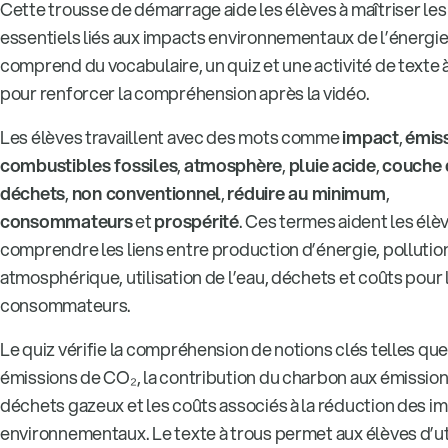
Cette trousse de démarrage aide les élèves à maîtriser le
essentiels liés aux impacts environnementaux de l’énergie.
comprend du vocabulaire, un quiz et une activité de texte 
pour renforcer la compréhension après la vidéo.
Les élèves travaillent avec des mots comme
impact
,
émis
combustibles fossiles
,
atmosphère
,
pluie acide
,
couche 
déchets
,
non conventionnel
,
réduire au minimum
,
consommateurs
et
prospérité
. Ces termes aident les élè
comprendre les liens entre production d’énergie, pollutio
atmosphérique, utilisation de l’eau, déchets et coûts pour 
consommateurs.
Le quiz vérifie la compréhension de notions clés telles que
émissions de CO₂, la contribution du charbon aux émission
déchets gazeux et les coûts associés à la réduction des i
environnementaux. Le texte à trous permet aux élèves d’uti