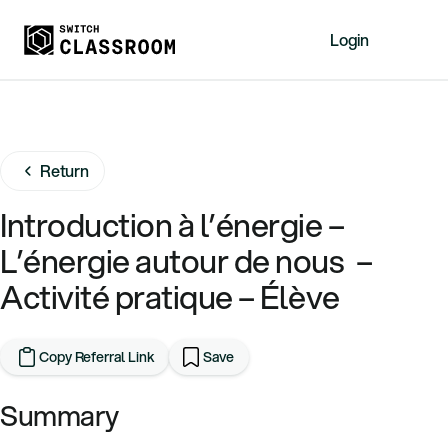
Login
Home
Resources
Return
About
News
Introduction à l’énergie –
Events
L’énergie autour de nous –
Videos
Activité pratique – Élève
Free Resources
Sign Up
Copy Referral Link
Save
Summary