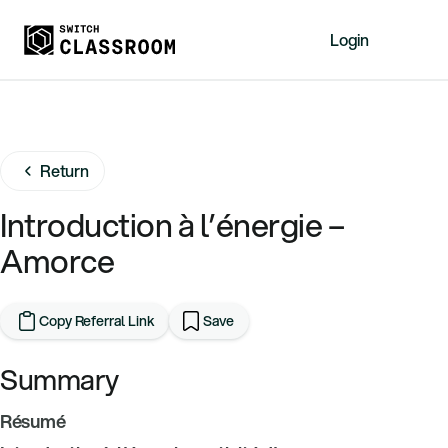
Login
Home
Resources
Return
About
News
Introduction à l’énergie –
Events
Amorce
Videos
Free Resources
Copy Referral Link
Save
Sign Up
Summary
Résumé