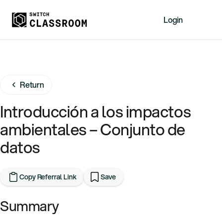
Login
Home
Resources
Return
About
News
Introducción a los impactos
Events
ambientales – Conjunto de
Videos
datos
Free Resources
Sign Up
Copy Referral Link
Save
Summary