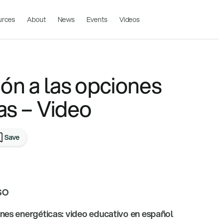
urces
About
News
Events
Videos
ión a las opciones
as – Video
Save
SO
ones energéticas: video educativo en español