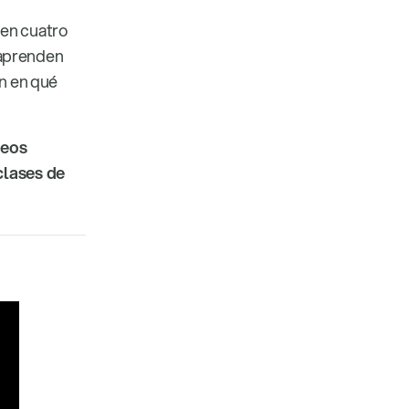
 en cuatro
s aprenden
en en qué
deos
clases de