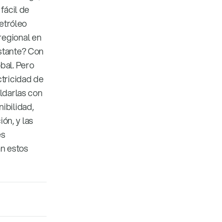
fácil de
petróleo
regional en
nstante? Con
bal. Pero
ctricidad de
aldarlas con
ibilidad,
ión, y las
es
an estos