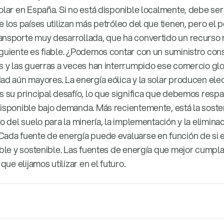
olar en España. Si no está disponible localmente, debe ser 
e los países utilizan más petróleo del que tienen, pero el 
ansporte muy desarrollada, que ha convertido un recurso 
iguiente es fiable. ¿Podemos contar con un suministro co
es y las guerras a veces han interrumpido ese comercio glo
dad aún mayores. La energía eólica y la solar producen ele
s su principal desafío, lo que significa que debemos resp
disponible bajo demanda. Más recientemente, está la sosten
o del suelo para la minería, la implementación y la eliminac
Cada fuente de energía puede evaluarse en función de si 
iable y sostenible. Las fuentes de energía que mejor cumpl
que elijamos utilizar en el futuro.