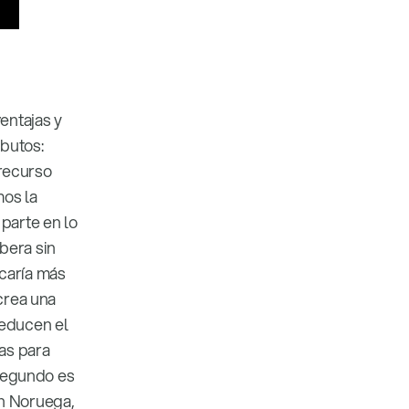
entajas y
butos:
 recurso
mos la
parte en lo
bera sin
rcaría más
 crea una
reducen el
as para
 segundo es
en Noruega,